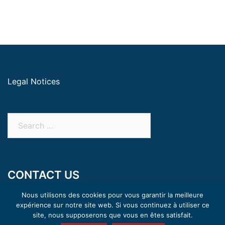
Legal Notices
CONTACT US
18 rue Buffon 21200 Beaune
Nous utilisons des cookies pour vous garantir la meilleure
+ 33 3 80 26 23 00
expérience sur notre site web. Si vous continuez à utiliser ce
site, nous supposerons que vous en êtes satisfait.
contact@andre-legroupe.com