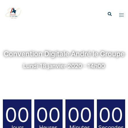
Convention Digitale André le Groupe
Lundi 18 janvier 2020 - 14h00
00
00
00
00
Jours
Heures
Minutes
Secondes