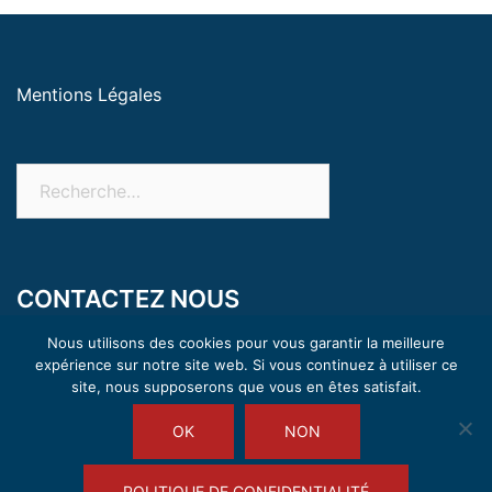
Mentions Légales
CONTACTEZ NOUS
18 rue Buffon 21200 Beaune
Nous utilisons des cookies pour vous garantir la meilleure
+ 33 3 80 26 23 00
expérience sur notre site web. Si vous continuez à utiliser ce
site, nous supposerons que vous en êtes satisfait.
contact@andre-legroupe.com
OK
NON
POLITIQUE DE CONFIDENTIALITÉ