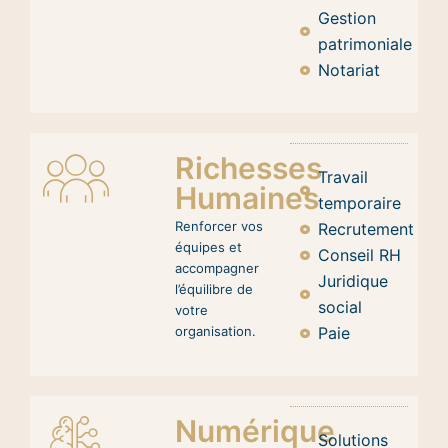
Gestion
patrimoniale
Notariat
Richesses
Travail
Humaines
temporaire
Renforcer vos
Recrutement
équipes et
Conseil RH
accompagner
Juridique
l’équilibre de
social
votre
organisation.
Paie
Numérique
Solutions