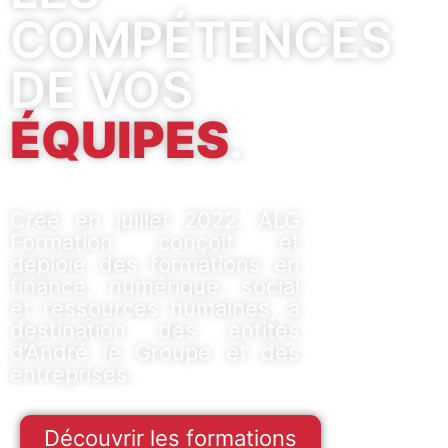
COMPÉTENCES
DE VOS
ÉQUIPES
.
Créé en juillet 2022, ALG
Formation conçoit et
déploie des formations en
finance, numérique, social
et ressources humaines, à
destination des entités
d’André le Groupe et des
entreprises.
Découvrir les formations